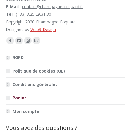
E-Mail
:
contact@champagne-coquard.fr
Tél
: (+33).3.25.29.31.30
Copyright 2020 Champagne Coquard
Designed by
Web3-Design
Trouvez nous sur :
Facebook
YouTube
Instagram
E-
page
page
page
mail
RGPD
opens
opens
opens
page
in
in
in
opens
Politique de cookies (UE)
new
new
new
in
window
window
window
new
Conditions générales
window
Panier
Mon compte
Vous avez des questions ?