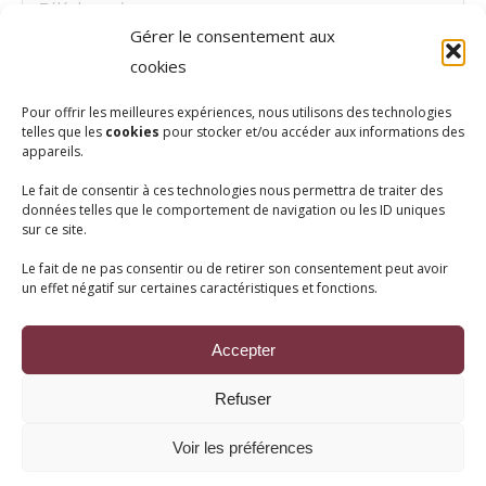
Téléphone *
Gérer le consentement aux
Message *
cookies
Pour offrir les meilleures expériences, nous utilisons des technologies
telles que les
cookies
pour stocker et/ou accéder aux informations des
appareils.
Le fait de consentir à ces technologies nous permettra de traiter des
données telles que le comportement de navigation ou les ID uniques
sur ce site.
En utilisant ce formulaire, vous acceptez le stockage et le traitement
Le fait de ne pas consentir ou de retirer son consentement peut avoir
un effet négatif sur certaines caractéristiques et fonctions.
de vos données par ce site Web.
Envoyer
Accepter
Refuser
Voir les préférences