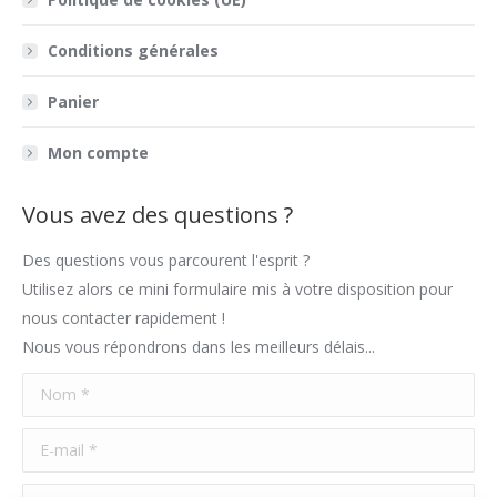
new
new
new
in
window
window
window
new
Conditions générales
window
Panier
Mon compte
Vous avez des questions ?
Des questions vous parcourent l'esprit ?
Utilisez alors ce mini formulaire mis à votre disposition pour
nous contacter rapidement !
Nous vous répondrons dans les meilleurs délais...
Nom *
E-mail *