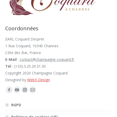
Coordonnées
EARL Coquard Despret
1 Rue Coquard, 10340 Channes
Côte des Bar, France
E-Mail
:
contact@champagne-coquard.fr
Tél
: (+33).3.25.29.31.30
Copyright 2020 Champagne Coquard
Designed by
Web3-Design
Trouvez nous sur :
Facebook
YouTube
Instagram
E-
page
page
page
mail
RGPD
opens
opens
opens
page
in
in
in
opens
Politique de cookies (UE)