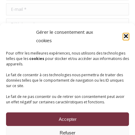
E-mail *
Téléphone *
Gérer le consentement aux
Message *
cookies
Pour offrir les meilleures expériences, nous utilisons des technologies
telles que les
cookies
pour stocker et/ou accéder aux informations des
appareils.
Le fait de consentir à ces technologies nous permettra de traiter des
données telles que le comportement de navigation ou les ID uniques
sur ce site.
En utilisant ce formulaire, vous acceptez le stockage et le traitement
Le fait de ne pas consentir ou de retirer son consentement peut avoir
un effet négatif sur certaines caractéristiques et fonctions.
de vos données par ce site Web.
Envoyer
Accepter
Refuser