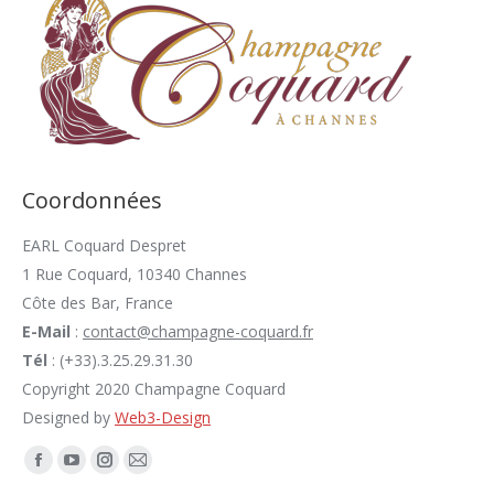
Coordonnées
EARL Coquard Despret
1 Rue Coquard, 10340 Channes
Côte des Bar, France
E-Mail
:
contact@champagne-coquard.fr
Tél
: (+33).3.25.29.31.30
Copyright 2020 Champagne Coquard
Designed by
Web3-Design
Trouvez nous sur :
Facebook
YouTube
Instagram
E-