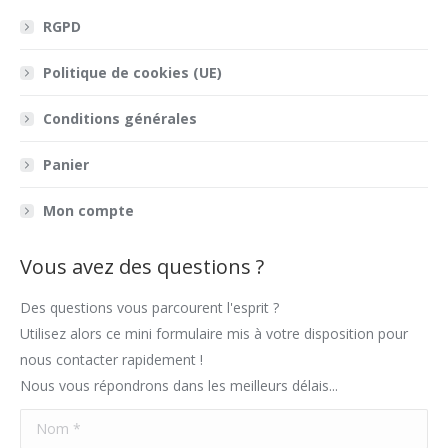
page
page
page
mail
RGPD
opens
opens
opens
page
in
in
in
opens
Politique de cookies (UE)
new
new
new
in
window
window
window
new
Conditions générales
window
Panier
Mon compte
Vous avez des questions ?
Des questions vous parcourent l'esprit ?
Utilisez alors ce mini formulaire mis à votre disposition pour
nous contacter rapidement !
Nous vous répondrons dans les meilleurs délais...
Nom *